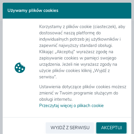
Zaloguj się
Używamy plików cookies
Korzystamy z plików cookie (ciasteczek), aby
Witamy na platformie zakupowej eB2B
dostosować naszą platformę do
indywidualnych potrzeb jej użytkowników i
zapewnić najwyższy standard obsługi.
Nowoczesna Platforma zakupowa eB2B wspomaga
Klikając „Akceptuj” wyrażasz zgodę na
zarządzanie procesami zakupowymi począwszy od
zapisywanie cookies w pamięci swojego
tworzenia wniosków zakupowych, ich akceptację,
urządzenia. Jeżeli nie wyrażasz zgody na
organizację zapytań ofertowych, aukcji i licytacji
użycie plików cookies kliknij „Wyjdź z
elektronicznych, zapewniając wymagane tryby
serwisu”.
udzielenia zamówienia zgodnie z ustawą PZP.
W
Ustawienia dotyczące plików cookies możesz
repozytorium umów można łatwo zarejestrować
zmienić w Twoim programie służącym do
podpisane umowy wraz z ich aneksami,
obsługi internetu.
w module EOD zarządzamy obiegiem dokumentów,
Przeczytaj więcej o plikach cookie
możemy też akceptować i rozliczać wszystkie faktury
zakupowe. Platforma umożliwia ocenę dostaw i
realizowanych umów wg dowolnych kryteriów,
pozwala łatwo klasyfikować dostawców oraz
WYJDŹ Z SERWISU
AKCEPTUJ
upraszcza zarządzanie dokumentami.
Czytaj więcej...