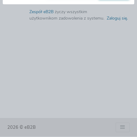
Zespół eB2B
życzy wszystkim
użytkownikom zadowolenia z systemu.
Zaloguj się
.
2026 © eB2B