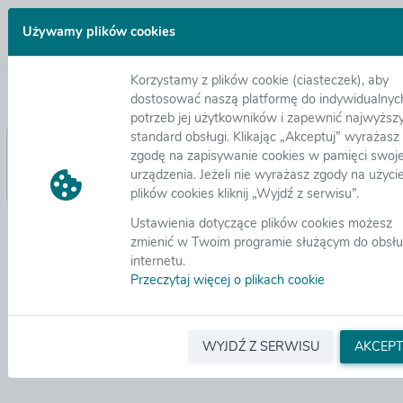
Zaloguj się
Używamy plików cookies
Korzystamy z plików cookie (ciasteczek), aby
Nie pamiętam hasła
dostosować naszą platformę do indywidualnyc
potrzeb jej użytkowników i zapewnić najwyższ
standard obsługi. Klikając „Akceptuj” wyrażasz
Adres email:
*
zgodę na zapisywanie cookies w pamięci swoj
urządzenia. Jeżeli nie wyrażasz zgody na użyci
plików cookies kliknij „Wyjdź z serwisu”.
Ustawienia dotyczące plików cookies możesz
zmienić w Twoim programie służącym do obsłu
internetu.
Przeczytaj więcej o plikach cookie
WYJDŹ Z SERWISU
AKCEPT